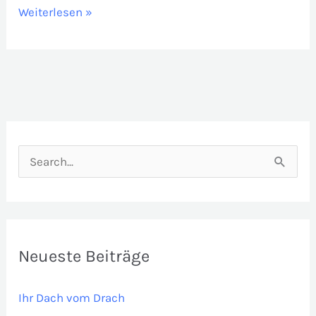
Haushaut
Weiterlesen »
Aluminium
für
Dach
und
Fassade
S
u
c
h
e
Neueste Beiträge
n
Ihr Dach vom Drach
n