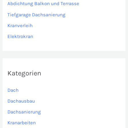
a
Abdichtung Balkon und Terrasse
c
Tiefgarage Dachsanierung
h
Kranverleih
:
Elektrokran
Kategorien
Dach
Dachausbau
Dachsanierung
Kranarbeiten