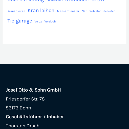
Elektrokran
Kran leihen
Kranarbeiten
Mansardfenster
Naturschiefer
Schiefer
Tiefgarage
Velux
Vordach
Josef Otto & Sohn GmbH
Friesdorfer Str. 78
53173 Bonn
Geschäftsführer + Inhaber
Thorsten Drach