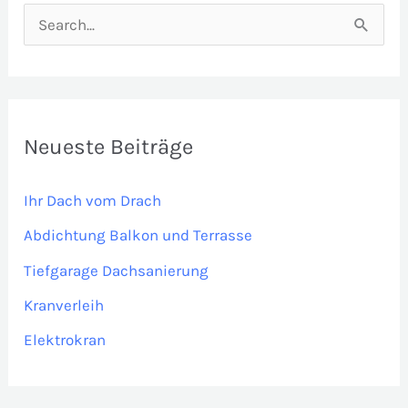
S
u
c
h
e
Neueste Beiträge
n
Ihr Dach vom Drach
n
a
Abdichtung Balkon und Terrasse
c
Tiefgarage Dachsanierung
h
Kranverleih
:
Elektrokran