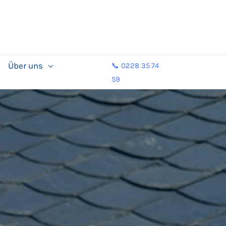
Über uns
📞 0228 35 74
59