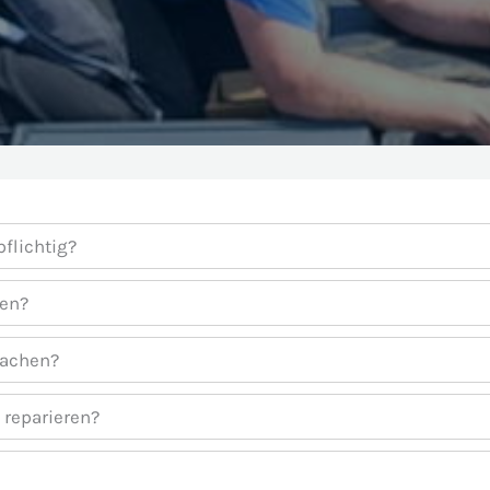
flichtig?
men?
 machen?
 reparieren?